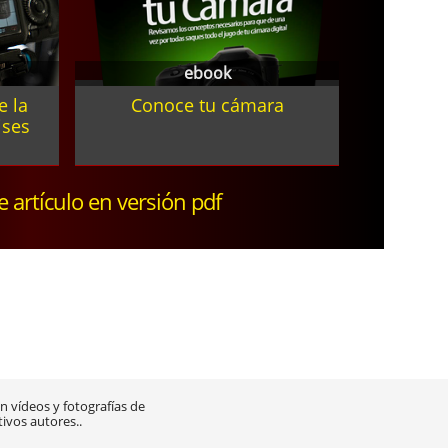
ebook
e la
Conoce tu cámara
ises
te artículo en versión pdf
 vídeos y fotografías de
tivos autores..