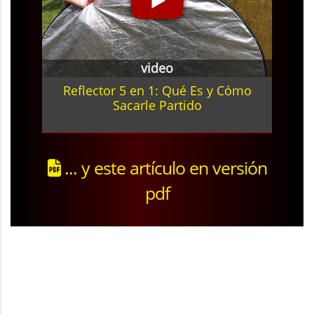
video
Reflector 5 en 1: Qué Es y Cómo
Sacarle Partido
... y este artículo en versión
pdf