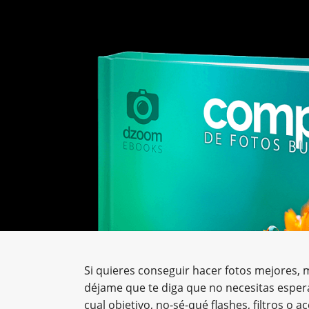
Si quieres conseguir hacer fotos mejores, 
déjame que te diga que no necesitas espera
cual objetivo, no-sé-qué flashes, filtros o a