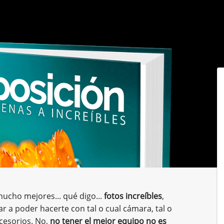
mucho mejores... qué digo...
fotos increíbles
,
r a poder hacerte con tal o cual cámara, tal o
ccesorios. No,
no tener el mejor equipo no es