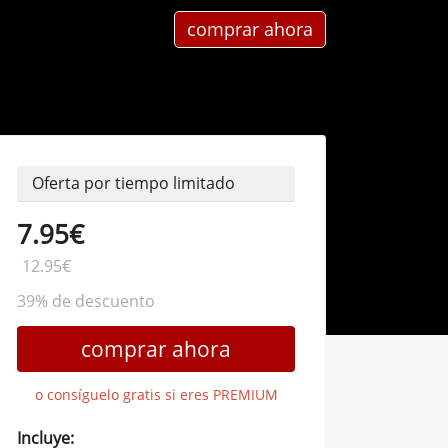
comprar ahora
Oferta por tiempo limitado
7.95€
12.95€
39% de descuento
comprar ahora
o consíguelo gratis si eres PREMIUM
Incluye: