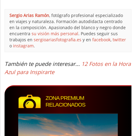
Sergio Arias Ramón
, fotógrafo profesional especializado
en viajes y naturaleza. Formación autodidacta centrado
en la composición. Apasionado del blanco y negro donde
encuentra
su visión más personal
. Puedes seguir sus
trabajos en
sergioariasfotografia.es
y en
facebook
,
twitter
o
instagram
.
También te puede interesar...
12 Fotos en la Hora
Azul para Inspirarte
ZONA PREMIUM
RELACIONADOS