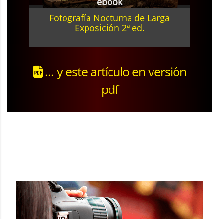
ebook
Fotografía Nocturna de Larga
Exposición 2ª ed.
... y este artículo en versión
pdf