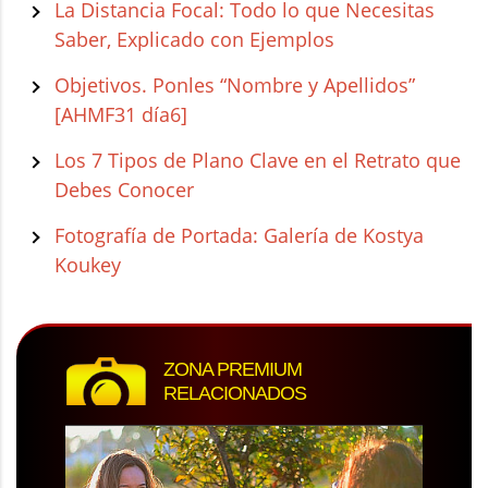
La Distancia Focal: Todo lo que Necesitas
Saber, Explicado con Ejemplos
Objetivos. Ponles “Nombre y Apellidos”
[AHMF31 día6]
Los 7 Tipos de Plano Clave en el Retrato que
Debes Conocer
Fotografía de Portada: Galería de Kostya
Koukey
ZONA PREMIUM
RELACIONADOS