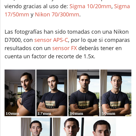
viendo gracias al uso de:
Sigma 10/20mm
,
Sigma
17/50mm
y
Nikon 70/300mm
.
Las fotografías han sido tomadas con una Nikon
D7000, con
sensor APS-C
, por lo que si comparas
resultados con un
sensor FX
deberás tener en
cuenta un factor de recorte de 1.5x.