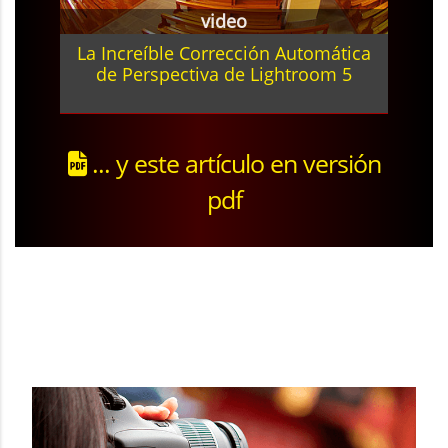
video
La Increíble Corrección Automática
de Perspectiva de Lightroom 5
... y este artículo en versión
pdf