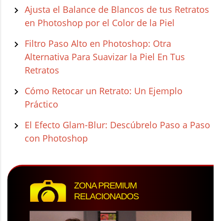
Ajusta el Balance de Blancos de tus Retratos
en Photoshop por el Color de la Piel
Filtro Paso Alto en Photoshop: Otra
Alternativa Para Suavizar la Piel En Tus
Retratos
Cómo Retocar un Retrato: Un Ejemplo
Práctico
El Efecto Glam-Blur: Descúbrelo Paso a Paso
con Photoshop
ZONA PREMIUM
RELACIONADOS