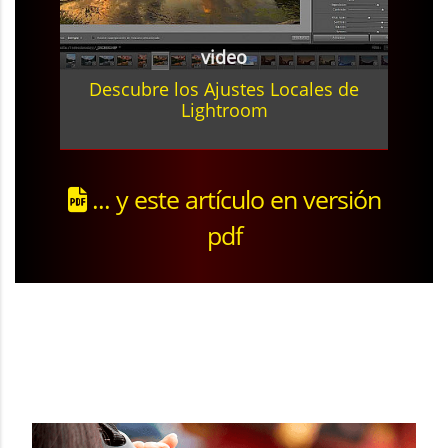
video
Descubre los Ajustes Locales de
Lightroom
... y este artículo en versión
pdf