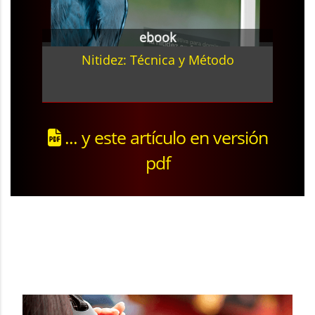
ebook
Nitidez: Técnica y Método
... y este artículo en versión
pdf