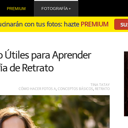
PREMIUM
FOTOGRAFÍA
cinarán con tus fotos: hazte
PREMIUM
su
 Útiles para Aprender
ía de Retrato
TINA TATAY
CÓMO HACER FOTOS A
,
CONCEPTOS BÁSICOS
,
RETRATO