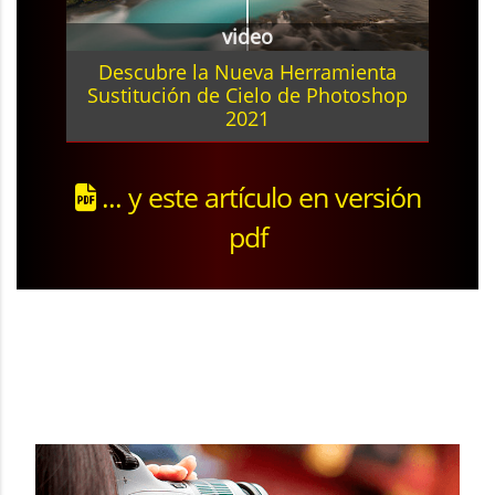
video
Descubre la Nueva Herramienta
Sustitución de Cielo de Photoshop
2021
... y este artículo en versión
pdf