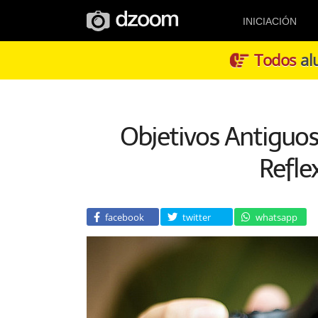
INICIACIÓN
Todos
alu
Objetivos Antiguo
Refle
facebook
twitter
whatsapp