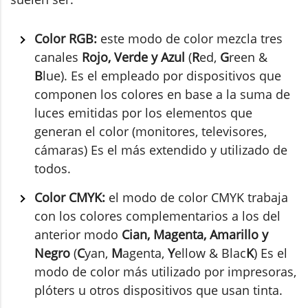
Color RGB:
este modo de color mezcla tres
canales
Rojo, Verde y Azul
(
R
ed,
G
reen &
B
lue). Es el empleado por dispositivos que
componen los colores en base a la suma de
luces emitidas por los elementos que
generan el color (monitores, televisores,
cámaras) Es el más extendido y utilizado de
todos.
Color CMYK:
el modo de color CMYK trabaja
con los colores complementarios a los del
anterior modo
Cian, Magenta, Amarillo y
Negro
(
C
yan,
M
agenta,
Y
ellow & Blac
K
) Es el
modo de color más utilizado por impresoras,
plóters u otros dispositivos que usan tinta.