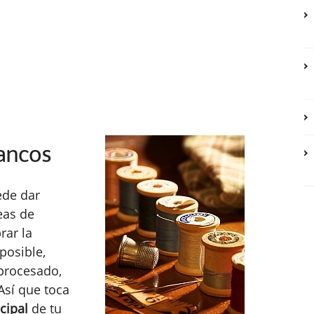
lancos
ede dar
eas de
brar la
posible,
tprocesado,
Así que toca
cipal
de tu