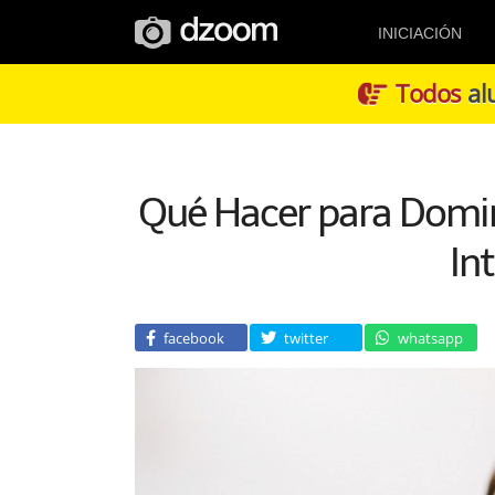
INICIACIÓN
Todos
alu
Qué Hacer para Domina
In
facebook
twitter
whatsapp