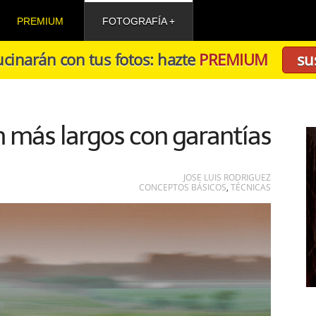
PREMIUM
FOTOGRAFÍA
cinarán con tus fotos: hazte
PREMIUM
su
 más largos con garantías
JOSE LUIS RODRIGUEZ
CONCEPTOS BÁSICOS
,
TÉCNICAS