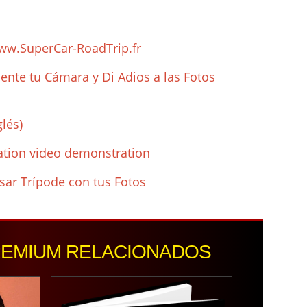
www.SuperCar-RoadTrip.fr
nte tu Cámara y Di Adios a las Fotos
lés)
zation video demonstration
sar Trípode con tus Fotos
REMIUM RELACIONADOS