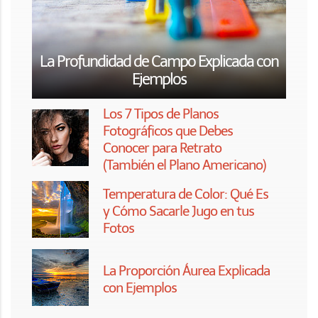
La Profundidad de Campo Explicada con
Ejemplos
Los 7 Tipos de Planos
Fotográficos que Debes
Conocer para Retrato
(También el Plano Americano)
Temperatura de Color: Qué Es
y Cómo Sacarle Jugo en tus
Fotos
La Proporción Áurea Explicada
con Ejemplos