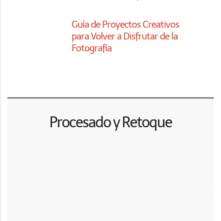
Los 44 Mejores Programas para Editar
Fotos
Cómo Restaurar Fotos
Antiguas con Photoshop Paso
a Paso
Presets de Lightroom Gratis:
Las Mejores Colecciones
Elimina las Manchas e
Imperfecciones de tus
Fotografías con Lightroom