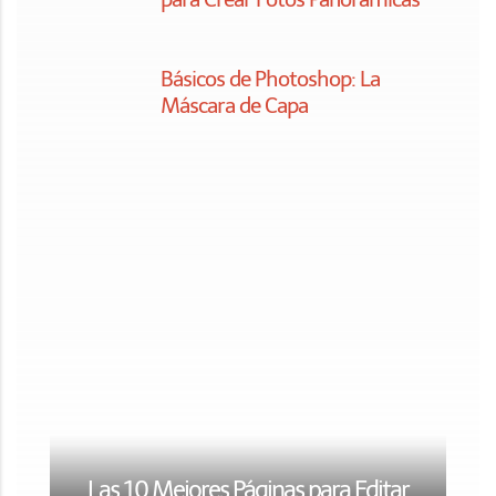
Descubre los 35 Mejores
Pinceles (Brushes) para
Photoshop
La Guía Definitiva para
Cambiar el Fondo de tus
Fotografías con Photoshop
En los contenidos propios de dzoom. En vídeos y
fotografías de terceros aplica la licencia de sus
respectivos autores..
2003-2026 dzoom, pasión por la
fotografía
.
aviso legal
|
política de privacidad
|
contacto