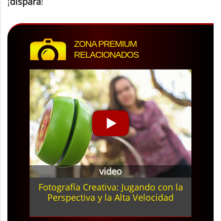
¡
dispara
!
ZONA PREMIUM
RELACIONADOS
video
Fotografía Creativa: Jugando con la
Perspectiva y la Alta Velocidad