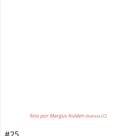
foto por Liliana
(licencia CC)
#26
foto por Anna Maria Liljestrand
(licencia CC)