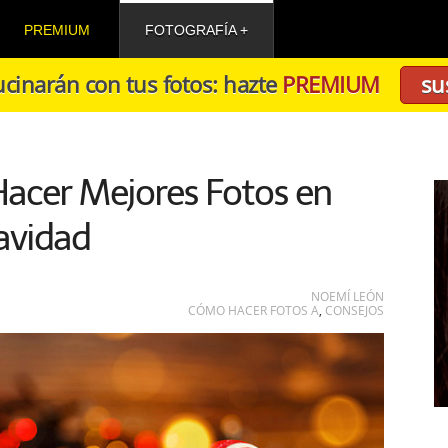
PREMIUM
FOTOGRAFÍA
cinarán con tus fotos: hazte
PREMIUM
su
Hacer Mejores Fotos en
avidad
NOEMÍ LEÓN
CÓMO HACER FOTOS A
,
CONSEJOS