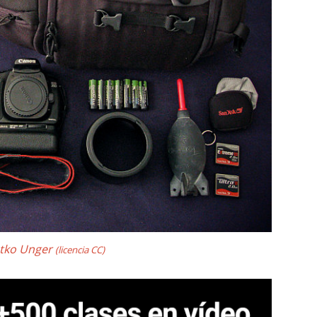
atko Unger
(licencia CC)