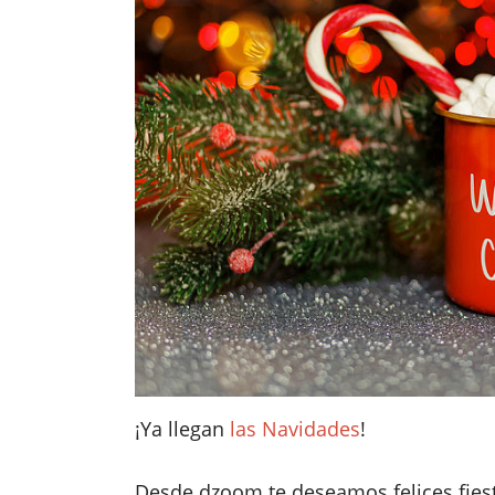
¡Ya llegan
las Navidades
!
Desde dzoom te deseamos felices fies