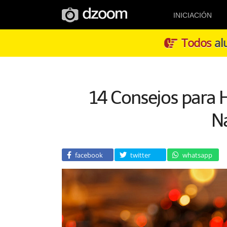
INICIACIÓN
Todos
alu
14 Consejos para 
N
facebook
twitter
whatsapp