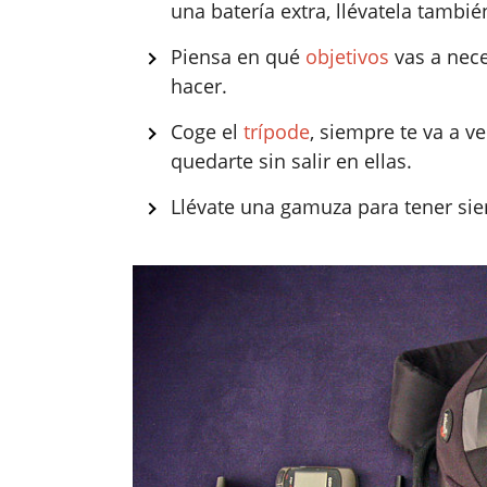
una batería extra, llévatela tambié
Piensa en qué
objetivos
vas a nece
hacer.
Coge el
trípode
, siempre te va a ve
quedarte sin salir en ellas.
Llévate una gamuza para tener s