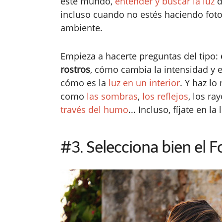
este mundo,
entender y buscar la luz
d
incluso cuando no estés haciendo fot
ambiente.
Empieza a hacerte preguntas del tipo:
rostros
, cómo cambia la intensidad y e
cómo es la
luz en un interior
. Y haz l
como
las sombras
,
los reflejos
, los ra
través del humo
... Incluso, fíjate en la l
#3. Selecciona bien el 