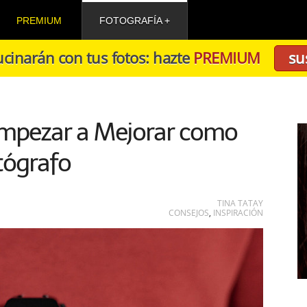
PREMIUM
FOTOGRAFÍA
cinarán con tus fotos: hazte
PREMIUM
su
Empezar a Mejorar como
tógrafo
TINA TATAY
CONSEJOS
,
INSPIRACIÓN