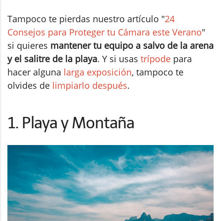
Tampoco te pierdas nuestro artículo "
24
Consejos para Proteger tu Cámara este Verano
"
si quieres
mantener tu equipo a salvo de la arena
y el salitre de la playa
. Y si usas
trípode
para
hacer alguna
larga exposición
, tampoco te
olvides de
limpiarlo después
.
1. Playa y Montaña