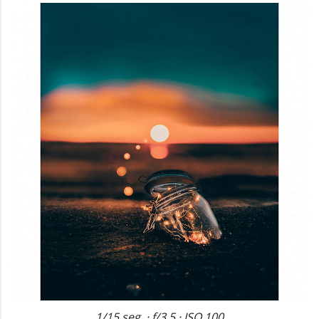
1/15 seg. · f/3,5 · ISO 100