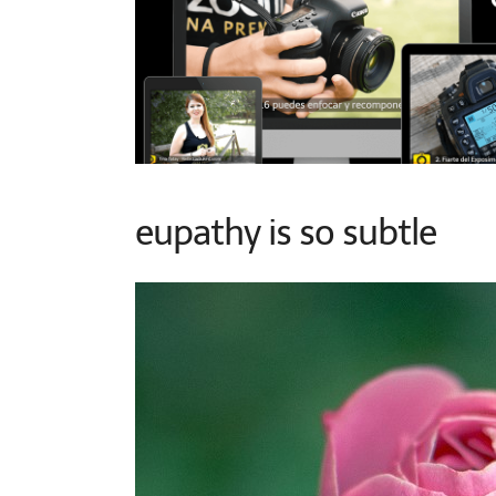
eupathy is so subtle