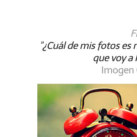
F
"¿Cuál de mis fotos es 
que voy a 
Imogen