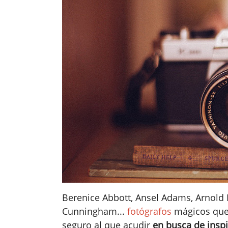
Berenice Abbott, Ansel Adams, Arnol
Cunningham...
fotógrafos
mágicos que,
seguro al que acudir
en busca de insp