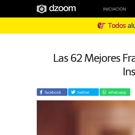
INICIACIÓN
Todos
alu
Las 62 Mejores Fra
In
facebook
twitter
whatsapp