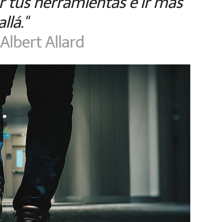
r tus herramientas e ir más
allá."
Albert Allard