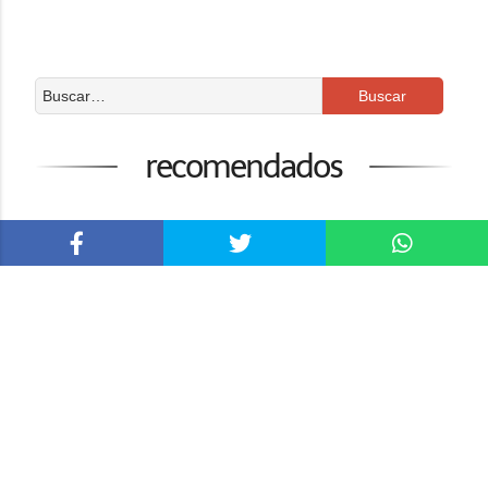
recomendados
Suscríbete al boletín de dzoom
Curso de Fotografía AHMF31
10 Consejos Clave para Elegir la Cámara que
Necesitas
El Más Completo Listado de Programas para
Editar Fotos