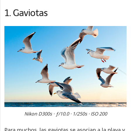
1. Gaviotas
Nikon D300s · ƒ/10.0 · 1/250s · ISO 200
Para muchos, las gaviotas se asocian a la playa y