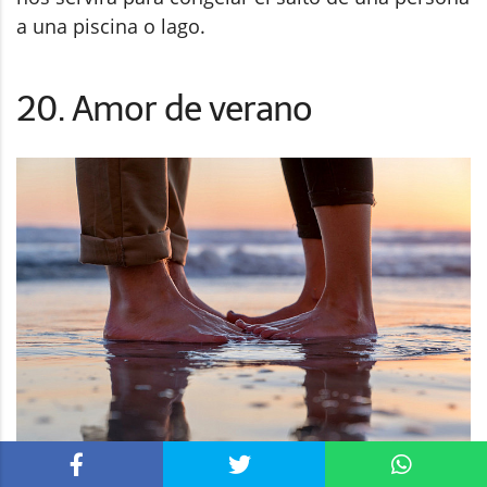
a una piscina o lago.
20. Amor de verano
SONY ILCE-9 · ƒ/4.5 · 1/125s · ISO 250