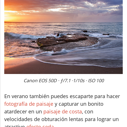
Canon EOS 50D · ƒ/7.1 ·1/10s · ISO 100
En verano también puedes escaparte para hacer
fotografía de paisaje
y capturar un bonito
atardecer en un
paisaje de costa
, con
velocidades de obturación lentas para lograr un
atractivo
efecto seda
.