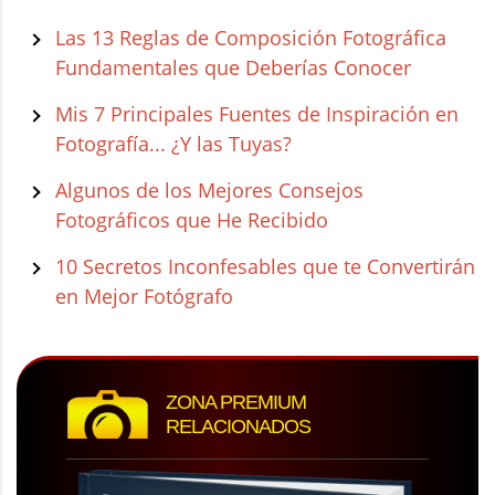
Las 13 Reglas de Composición Fotográfica
Fundamentales que Deberías Conocer
Mis 7 Principales Fuentes de Inspiración en
Fotografía... ¿Y las Tuyas?
Algunos de los Mejores Consejos
Fotográficos que He Recibido
10 Secretos Inconfesables que te Convertirán
en Mejor Fotógrafo
ZONA PREMIUM
RELACIONADOS