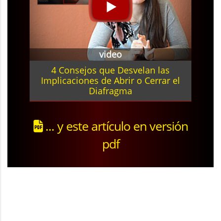
video
4 Consejos que Desvelan las
Implicaciones de Abrir o Cerrar el
Diafragma
... y este artículo en versión
pdf