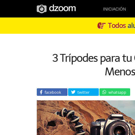
INICIACIÓN
Todos
alu
3 Trípodes para t
Menos 
facebook
twitter
whatsapp