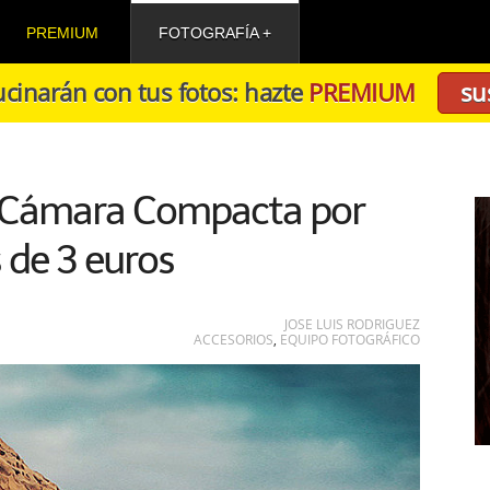
PREMIUM
FOTOGRAFÍA
cinarán con tus fotos: hazte
PREMIUM
su
u Cámara Compacta por
de 3 euros
JOSE LUIS RODRIGUEZ
ACCESORIOS
,
EQUIPO FOTOGRÁFICO