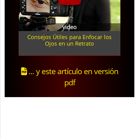
video
Consejos Útiles para Enfocar los
Ojos en un Retrato
... y este artículo en versión
pdf