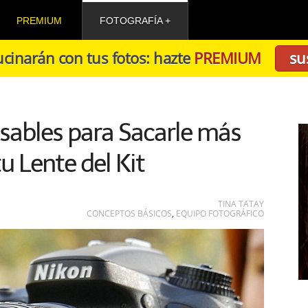
PREMIUM
FOTOGRAFÍA
cinarán con tus fotos: hazte
PREMIUM
su
sables para Sacarle más
tu Lente del Kit
TINA TATAY
CONCEPTOS BÁSICOS
,
EQUIPO FOTOGRÁFICO