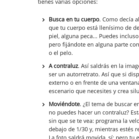
tienes varias opciones:
Busca en tu cuerpo
. Como decía al
que tu cuerpo está llenísimo de det
piel, alguna peca... Puedes incluso 
pero fijándote en alguna parte con
o el pelo.
A contraluz
. Así saldrás en la imag
ser un autorretrato. Así que si di
externo o en frente de una ventan
escenario que necesites y crea sil
Moviéndote
. ¿El tema de buscar e
no puedes hacer un contraluz? Esta
sin que se te vea: programa la ve
debajo de 1/30 y, mientras estés r
La foto saldrá movida, sí; pero tu e