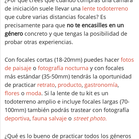
¿Por qué crees que cuando compras una cámara
de iniciación suele llevar una
lente todoterreno
que cubre varias distancias focales? Es
precisamente para que
no te encasilles en un
género
concreto y que tengas la posibilidad de
probar otras experiencias.
Con focales cortas (18-20mm) puedes hacer
fotos
de paisaje
o
fotografía nocturna
y con focales
más estándar (35-50mm) tendrás la oportunidad
de practicar
retrato
,
producto
,
gastronomía
,
flores
o
moda
. Si la lente de tu kit es un
todoterreno amplio e incluye focales largas (70-
100mm) también podrás trastear con fotografía
deportiva
,
fauna salvaje
o
street photo.
¿Qué es lo bueno de practicar todos los géneros