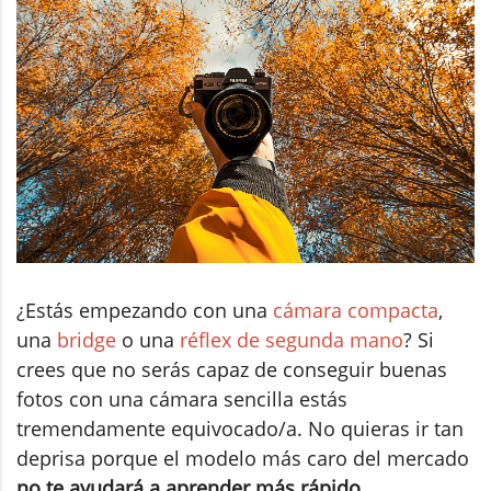
¿Estás empezando con una
cámara compacta
,
una
bridge
o una
réflex de segunda mano
? Si
crees que no serás capaz de conseguir buenas
fotos con una cámara sencilla estás
tremendamente equivocado/a. No quieras ir tan
deprisa porque el modelo más caro del mercado
no te ayudará a aprender más rápido.