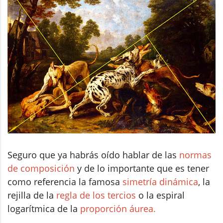
Seguro que ya habrás oído hablar de las
normas
de composición
y de lo importante que es tener
como referencia la famosa
simetría dinámica
, la
rejilla de la
regla de los tercios
o la espiral
logarítmica de la
proporción áurea.