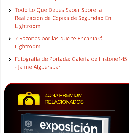
Todo Lo Que Debes Saber Sobre la
Realización de Copias de Seguridad En
Lightroom
7 Razones por las que te Encantará
Lightroom
Fotografía de Portada: Galería de Histone145
- Jaime Alguersuari
ZONA PREMIUM
RELACIONADOS