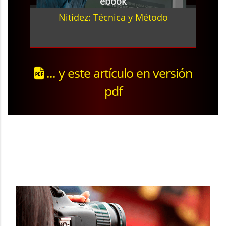
ebook
Nitidez: Técnica y Método
... y este artículo en versión
pdf