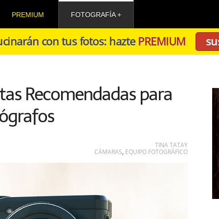
PREMIUM
FOTOGRAFÍA
cinarán con tus fotos: hazte
PREMIUM
su
tas Recomendadas para
ógrafos
TINA TATAY
CÁMARAS
,
EQUIPO FOTOGRÁFICO