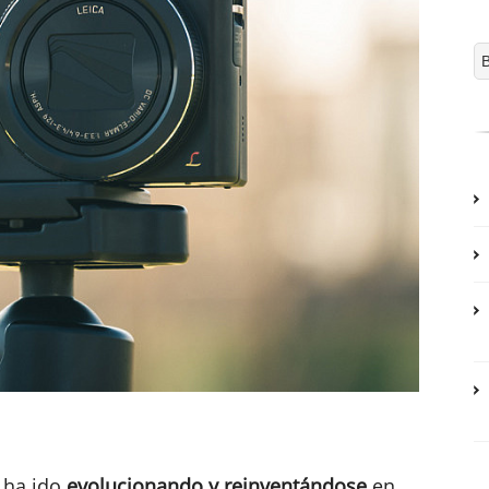
 ha ido
evolucionando y reinventándose
en