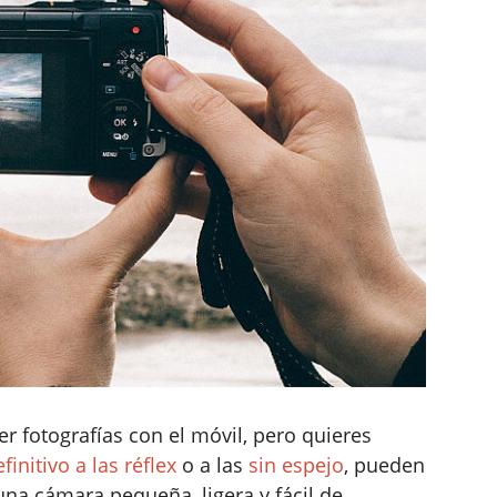
er fotografías con el móvil, pero quieres
finitivo a las réflex
o a las
sin espejo
, pueden
una cámara pequeña, ligera y fácil de