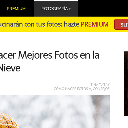
PREMIUM
FOTOGRAFÍA
cinarán con tus fotos: hazte
PREMIUM
su
cer Mejores Fotos en la
Nieve
TINA TATAY
CÓMO HACER FOTOS A
,
CONSEJOS