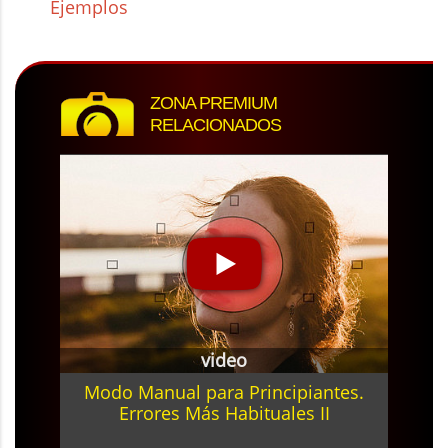
Ejemplos
ZONA PREMIUM
RELACIONADOS
video
Modo Manual para Principiantes.
Errores Más Habituales II