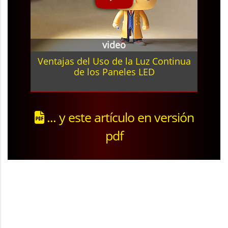
video
Ventajas del Uso de la Luz Continua
de los Paneles LED
... y este artículo en versión
pdf