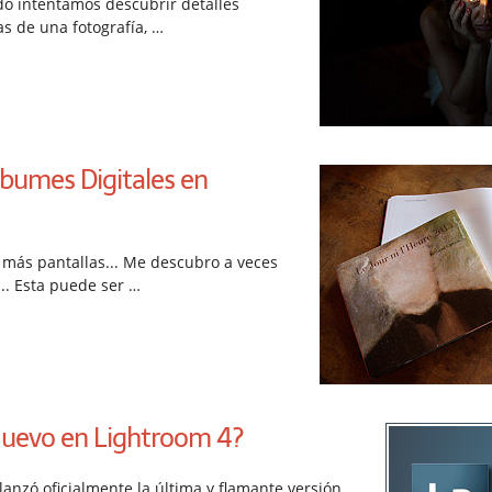
do intentamos descubrir detalles
s de una fotografía, …
lbumes Digitales en
y más pantallas... Me descubro a veces
... Esta puede ser …
Nuevo en Lightroom 4?
anzó oficialmente la última y flamante versión