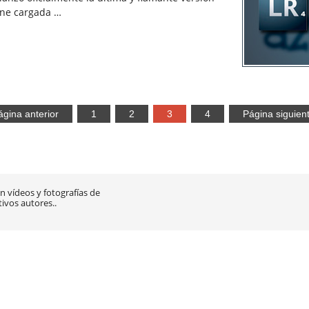
ene cargada …
ágina anterior
1
2
3
4
Página siguien
 vídeos y fotografías de
tivos autores..