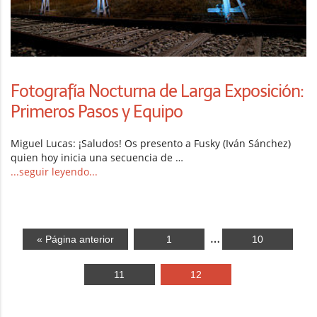
Fotografía Nocturna de Larga Exposición:
Primeros Pasos y Equipo
Miguel Lucas: ¡Saludos! Os presento a Fusky (Iván Sánchez)
quien hoy inicia una secuencia de …
...seguir leyendo...
…
« Página anterior
1
10
11
12