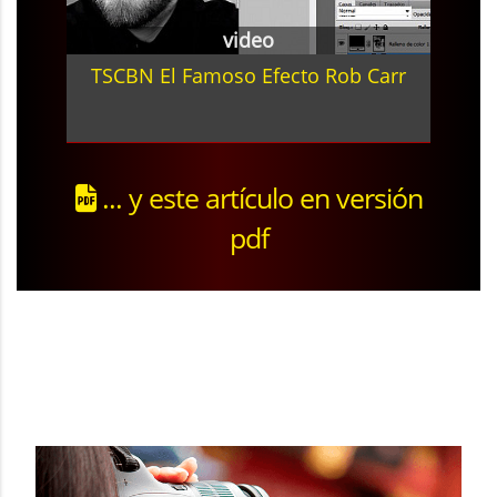
video
TSCBN El Famoso Efecto Rob Carr
... y este artículo en versión
pdf