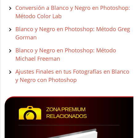
Conversión a Blanco y Negro en Photoshop:
Método Color Lab
Blanco y Negro en Photoshop: Método Greg
Gorman
Blanco y Negro en Photoshop: Método
Michael Freeman
Ajustes Finales en tus Fotografías en Blanco
y Negro con Photoshop
ZONA PREMIUM
RELACIONADOS