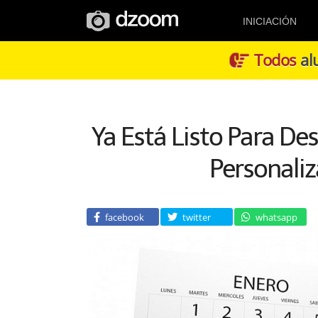
INICIACIÓN
Todos
alu
Ya Está Listo Para De
Personali
facebook
twitter
whatsapp