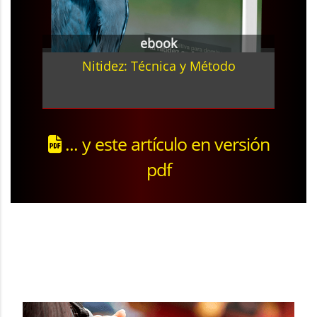
ebook
Nitidez: Técnica y Método
... y este artículo en versión
pdf