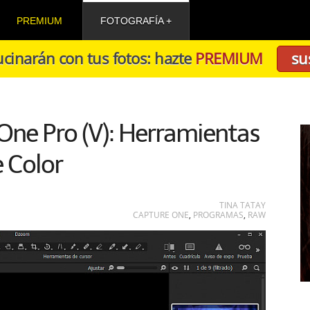
PREMIUM
FOTOGRAFÍA
cinarán con tus fotos: hazte
PREMIUM
su
ne Pro (V): Herramientas
 Color
TINA TATAY
CAPTURE ONE
,
PROGRAMAS
,
RAW