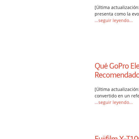
[Última actualizació
presenta como la evo
...seguir leyendo...
Qué GoPro Ele
Recomendado
[Última actualizació
convertido en un ref
...seguir leyendo...
Fujifilm X-T10