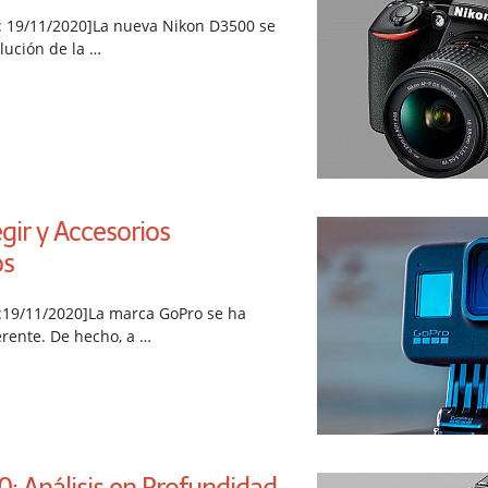
n: 19/11/2020]La nueva Nikon D3500 se
lución de la …
gir y Accesorios
s
n:19/11/2020]La marca GoPro se ha
erente. De hecho, a …
0: Análisis en Profundidad