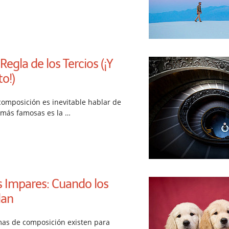
egla de los Tercios (¡Y
o!)
omposición es inevitable hablar de
 más famosas es la …
s Impares: Cuando los
lan
mas de composición existen para