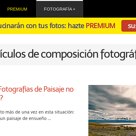
PREMIUM
FOTOGRAFÍA
cinarán con tus fotos: hazte
PREMIUM
su
ículos de composición fotográ
otografías de Paisaje no
?
to más de una vez en esta situación:
 un paisaje de ensueño …