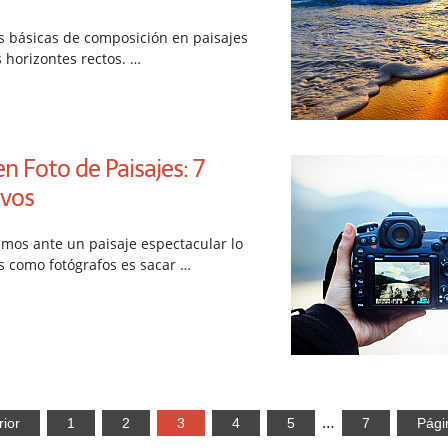
s básicas de composición en paisajes
 horizontes rectos. …
 Foto de Paisajes: 7
ivos
os ante un paisaje espectacular lo
 como fotógrafos es sacar …
…
rior
1
2
3
4
5
7
Pági