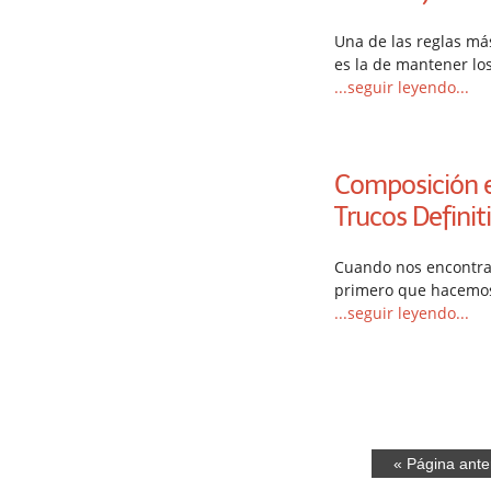
Una de las reglas má
es la de mantener los
...seguir leyendo...
Composición en
Trucos Definit
Cuando nos encontram
primero que hacemos
...seguir leyendo...
« Página ante