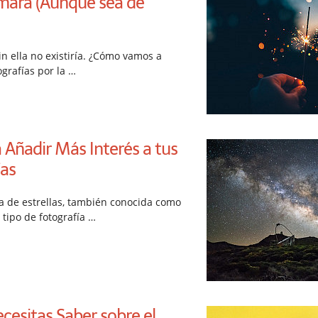
ámara (Aunque sea de
sin ella no existiría. ¿Cómo vamos a
ografías por la …
 Añadir Más Interés a tus
ías
na de estrellas, también conocida como
 tipo de fotografía …
cesitas Saber sobre el