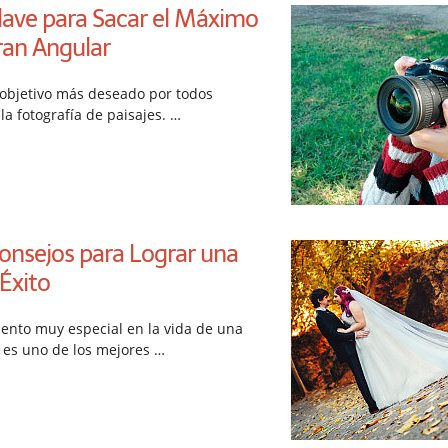
lave para Sacar el Máximo
ran Angular
l objetivo más deseado por todos
a fotografía de paisajes. …
onsejos para Lograr una
Éxito
nto muy especial en la vida de una
ía es uno de los mejores …