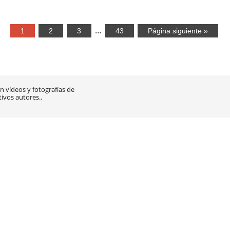
…
1
2
3
43
Página siguiente »
 vídeos y fotografías de
tivos autores..