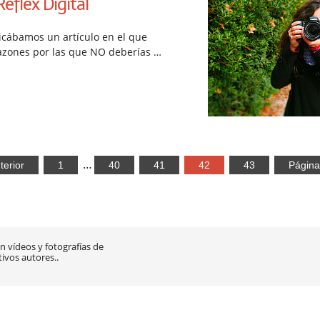
éflex Digital
cábamos un artículo en el que
zones por las que NO deberías …
…
terior
1
40
41
42
43
Página
 vídeos y fotografías de
tivos autores..