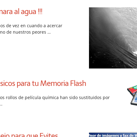
mara al agua !!!
s de vez en cuando a acercar
uno de nuestros peores …
sicos para tu Memoria Flash
 los rollos de película química han sido sustituidos por
 …
ejo para que Evites