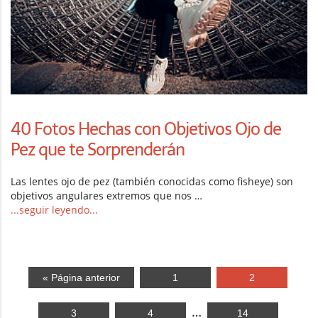
40 Fotos Hechas con Objetivos Ojo de
Pez que te Sorprenderán
Las lentes ojo de pez (también conocidas como fisheye) son
objetivos angulares extremos que nos …
...seguir leyendo...
« Página anterior
1
2
…
3
4
14