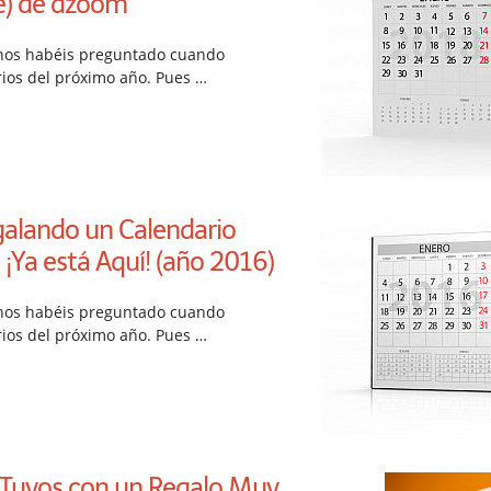
le) de dzoom
nos habéis preguntado cuando
rios del próximo año. Pues …
alando un Calendario
 ¡Ya está Aquí! (año 2016)
nos habéis preguntado cuando
rios del próximo año. Pues …
s Tuyos con un Regalo Muy