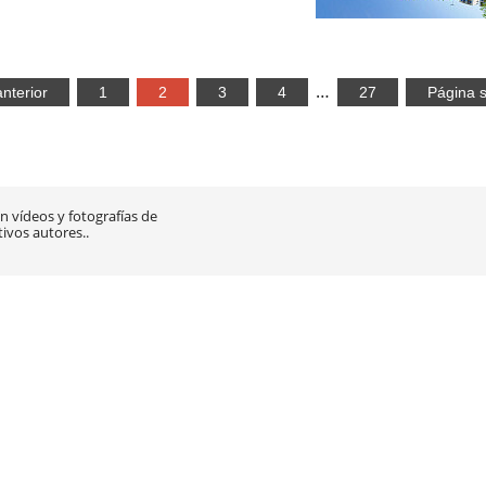
…
nterior
1
2
3
4
27
Página s
 vídeos y fotografías de
tivos autores..