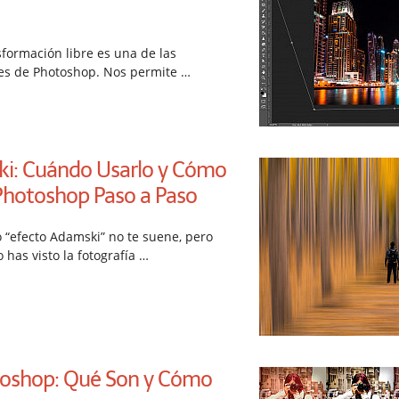
formación libre es una de las
es de Photoshop. Nos permite …
ki: Cuándo Usarlo y Cómo
 Photoshop Paso a Paso
 “efecto Adamski” no te suene, pero
has visto la fotografía …
toshop: Qué Son y Cómo