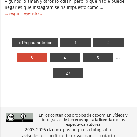
Algunos lo aman y otros lo odian, pero lo que nadie puede
negar es que Instagram se ha impuesto como …
...seguir leyendo...
« Página anterior
1
2
…
3
4
5
27
En los contenidos propios de dzoom. En vídeos y
fotografías de terceros aplica la licencia de sus
respectivos autores..
2003-2026 dzoom, pasión por la
fotografía
.
aviso legal
|
política de privacidad
|
contacto