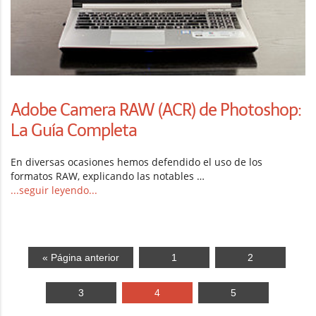
Adobe Camera RAW (ACR) de Photoshop:
La Guía Completa
En diversas ocasiones hemos defendido el uso de los
formatos RAW, explicando las notables …
...seguir leyendo...
« Página anterior
1
2
3
4
5